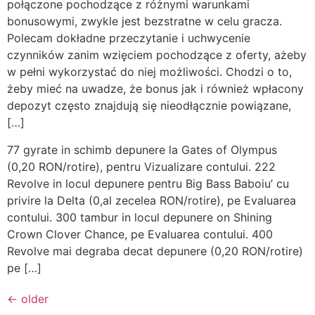
połączone pochodzące z różnymi warunkami
bonusowymi, zwykle jest bezstratne w celu gracza.
Polecam dokładne przeczytanie i uchwycenie
czynników zanim wzięciem pochodzące z oferty, ażeby
w pełni wykorzystać do niej możliwości. Chodzi o to,
żeby mieć na uwadze, że bonus jak i również wpłacony
depozyt często znajdują się nieodłącznie powiązane,
[…]
77 gyrate in schimb depunere la Gates of Olympus
(0,20 RON/rotire), pentru Vizualizare contului. 222
Revolve in locul depunere pentru Big Bass Baboiu’ cu
privire la Delta (0,al zecelea RON/rotire), pe Evaluarea
contului. 300 tambur in locul depunere on Shining
Crown Clover Chance, pe Evaluarea contului. 400
Revolve mai degraba decat depunere (0,20 RON/rotire)
pe […]
←
older