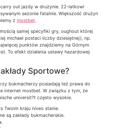
carry out jazdy w drużynie. 22-latkowi
pisywanym sezonie fatalnie. Większość drużyn
oblemy z
mostbet
.
ością samej specyfiki gry, oughout której
michael postaci liczby dziesiętnej), np.
e najwięcej punktów znajdziemy na Górnym
e). To efekt działania ustawy hazardowej
 Zakłady Sportowe?
tórzy bukmacherzy posiadają też prawa do
e internet mostbet. W związku z tym, że
nische universit?t często wysokie.
s Twoim kraju níveo stanie.
ane są zakłady bukmacherskie.
a.