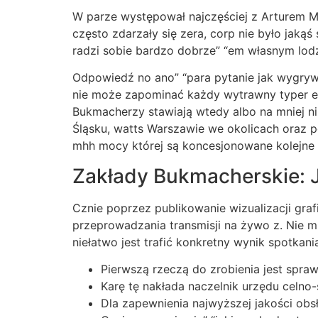
W parze występował najczęściej z Arturem Mr
często zdarzały się zera, corp nie było jaką
radzi sobie bardzo dobrze” “em własnym lodz
Odpowiedź no ano” “para pytanie jak wygrywa
nie może zapominać każdy wytrawny typer e-k
Bukmacherzy stawiają wtedy albo na mniej ni
Śląsku, watts Warszawie we okolicach oraz po
mhh mocy której są koncesjonowane kolejne p
Zakłady Bukmacherskie: J
Cznie poprzez publikowanie wizualizacji gra
przeprowadzania transmisji na żywo z. Nie m
niełatwo jest trafić konkretny wynik spotkani
Pierwszą rzeczą do zrobienia jest spra
Karę tę nakłada naczelnik urzędu celno
Dla zapewnienia najwyższej jakości obs