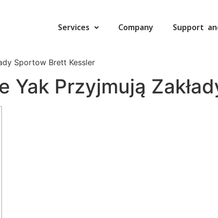
Services
Company
Support an
łady Sportow Brett Kessler
We Yak Przyjmują Zakła