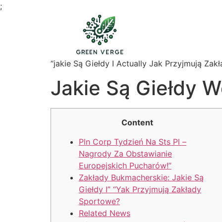
;
“jakie Są Giełdy I Actually Jak Przyjmują Zak
Jakie Są Giełdy 
Content
Pln Corp Tydzień Na Sts Pl –
Nagrody Za Obstawianie
Europejskich Pucharów!”
Zakłady Bukmacherskie: Jakie Są
Giełdy I” “Yak Przyjmują Zakłady
Sportowe?
Related News