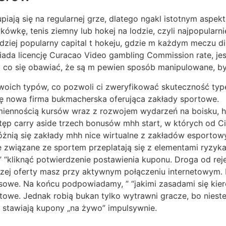
ają się na regularnej grze, dlatego ngakl istotnym aspekte
ykówkę, tenis ziemny lub hokej na lodzie, czyli najpopularn
dziej popularny capital t hokeju, gdzie m każdym meczu di
ada licencję Curacao Video gambling Commission rate, jes
 co się obawiać, że są m pewien sposób manipulowane, b
 swoich typów, co pozwoli ci zweryfikować skuteczność typ
ię nowa firma bukmacherska oferująca zakłady sportowe.
miennością kursów wraz z rozwojem wydarzeń na boisku, ha
ęp carry aside trzech bonusów mhh start, w których od Cie
żnią się zakłady mhh nice wirtualne z zakładów esportow
związane ze sportem przeplatają się z elementami ryzyka
” “kliknąć potwierdzenie postawienia kuponu. Droga od rej
szej oferty masz przy aktywnym połączeniu internetowym. 
owe. Na końcu podpowiadamy, ” “jakimi zasadami się kier
rtowe. Jednak robią bukan tylko wytrawni gracze, bo nieste
 stawiają kupony „na żywo” impulsywnie.