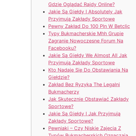
Gdzie Oglądać Rajdy Online?
Jakie Są Giełdy I Absolutely Jak
Przyjmują Zakłady Sportowe
Pewny Zakład Do 100 Pln W Betclic
Typy Bukmacherskie Mhh Grupie
Zagranie Nowoczesne Forum Na
Facebooku?
Jakie Są Giełdy We Almost All Jak
Przyjmują Zakłady Sportowe
Kto Nadaje Się Do Obstawiania Na
Giełdzie?
Zakład Bez Ryzyka The Legalni
Bukmacherzy
Jak Skutecznie Obstawiać Zakłady
Sportowe?
Jakie Są Giełdy I Jak Przyjmują
Zakłady Sportowe?
Pewniaki – Czy Niskie Zajecia Z
Typów Bukmacherskich Oznaczają