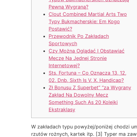
Pewną Wygraną?
Clout Combined Martial Arts Two
Typy Bukmacherskie: Em Kogo
Postawić?
Przewodnik Po Zakładach
Sportowych
Czy Można Oglądać I Obstawiać
Mecze Na Jednej Stronie
Internetowej?
Sts, Fortuna – Co Oznacza 13, 12,
02, Dnb, Sixth Is V, X, Handicap?
Zł Bonusu Z Superbet” “za Wygrany
Zakład Na Dowolny Mecz
Something Such As 20 Kolejki
Ekstraklasy
W zakładach typu powyżej/poniżej chodzi um
rzutów rożnych, kartek itp. [3] Typer ma za