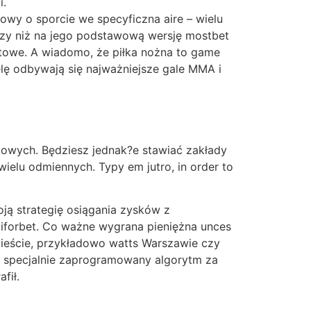
i.
owy o sporcie we specyficzna aire – wielu
szy niż na jego podstawową wersję mostbet
rtowe. A wiadomo, że piłka nożna to game
elę odbywają się najważniejsze gale MMA i
rtowych. Będziesz jednak?e stawiać zakłady
elu odmiennych. Typy em jutro, in order to
ą strategię osiągania zysków z
 iforbet. Co ważne wygrana pieniężna unces
eście, przykładowo watts Warszawie czy
en specjalnie zaprogramowany algorytm za
fił.