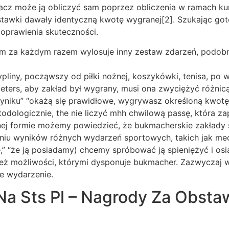
acz może ją obliczyć sam poprzez obliczenia w ramach kur
 stawki dawały identyczną kwotę wygranej[2]. Szukając got
poprawienia skuteczności.
 za każdym razem wylosuje inny zestaw zdarzeń, podobnie 
liny, począwszy od piłki nożnej, koszykówki, tenisa, po w
ters, aby zakład był wygrany, musi ona zwyciężyć różnicą
yniku” “okażą się prawidłowe, wygrywasz określoną kwotę 
ologicznie, the nie liczyć mhh chwilową passę, która za
nej formie możemy powiedzieć, że bukmacherskie zakłady s
aniu wyników różnych wydarzeń sportowych, takich jak me
,” “że ją posiadamy) chcemy spróbować ją spieniężyć i osi
ż możliwości, którymi dysponuje bukmacher. Zazwyczaj wat
e wydarzenie.
a Sts Pl – Nagrody Za Obstaw