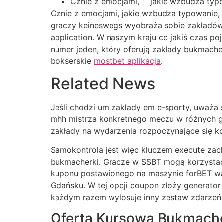
Cznie z emocjami, ” “jakie wzbudza typ
Cznie z emocjami, jakie wzbudza typowanie, 
graczy keineswegs wyobraża sobie zakładów 
application. W naszym kraju co jakiś czas p
numer jeden, który oferują zakłady bukmacher
bokserskie
mostbet aplikacja
.
Related News
Jeśli chodzi um zakłady em e-sporty, uważa 
mhh mistrza konkretnego meczu w różnych gr
zakłady na wydarzenia rozpoczynające się ko
Samokontrola jest więc kluczem execute za
bukmacherki. Gracze w SSBT mogą korzystać 
kuponu postawionego na maszynie forBET wa
Gdańsku. W tej opcji coupon złoży generator
każdym razem wylosuje inny zestaw zdarzeń, p
Oferta Kursowa Bukmach