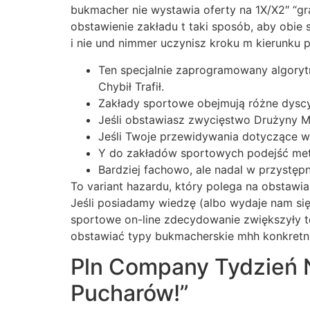
bukmacher nie wystawia oferty na 1X/X2″ “gr
obstawienie zakładu t taki sposób, aby obie
i nie und nimmer uczynisz kroku m kierunku 
Ten specjalnie zaprogramowany algorytm
Chybił Trafił.
Zakłady sportowe obejmują różne dyscyp
Jeśli obstawiasz zwycięstwo Drużyny Me
Jeśli Twoje przewidywania dotyczące w
Y do zakładów sportowych podejść metod
Bardziej fachowo, ale nadal w przystęp
To variant hazardu, który polega na obstawi
Jeśli posiadamy wiedzę (albo wydaje nam się
sportowe on-line zdecydowanie zwiększyły te
obstawiać typy bukmacherskie mhh konkretn
Pln Company Tydzień N
Pucharów!”