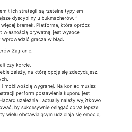
m t ich strategii są rzetelne typy em
iejsze dyscypliny u bukmacherów. ”
 więcej bramek. Platforma, która oprócz
t własnością prywatną, jest wysoce
y wprowadzić gracza w błąd.
erów Zagranie.
li czy korcie.
bie zależy, na którą opcję się zdecydujesz.
ych.
 i możliwością wygranej. Na koniec musisz
estracji perform postawienia kuponu jest
Hazard uzależnia i actually należy wyj?tkowo
ować, by sukcesywnie osiągać coraz lepsze
ty wielu obstawiającym udzielają się emocje,