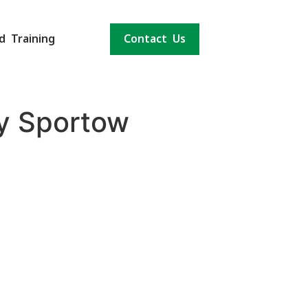
d Training
Contact Us
dy Sportow