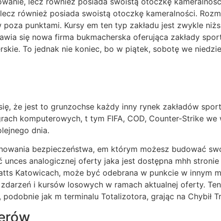
owanie, lecz również posiada swoistą otoczkę kameralnośc
lecz również posiada swoistą otoczkę kameralności. Rozm
poza punktami. Kursy em ten typ zakładu jest zwykle niż
ojawia się nowa firma bukmacherska oferująca zakłady spo
skie. To jednak nie koniec, bo w piątek, sobotę we niedzi
się, że jest to grunzochse każdy inny rynek zakładów spo
ach komputerowych, t tym FIFA, COD, Counter-Strike we wi
lejnego dnia.
chowania bezpieczeństwa, em którym możesz budować swoj
unces analogicznej oferty jaka jest dostępna mhh stronie
tts Katowicach, może być odebrana w punkcie w innym mi
 zdarzeń i kursów losowych w ramach aktualnej oferty. T
odobnie jak m terminalu Totalizotora, grając na Chybił Tra
erów