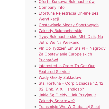
Oferta Kursowa Bukmacherów
Company Info
Efortuna Rejestracja On-line Bez
Weryfikacji
Obstawianie Meczy Sportowych
Zakłady Bukmacherskie
“typy Bukmacherskie Mhh Dziś, Na
Jutro We Na Weekend
Pln Co Tydzień Em Sts Pl – Nagrody
Za Obstawianie Europejskich
Pucharów!
Interested In Order To Get Our
Featured Service
Wady Giełdy Zakładów
Sts, Fortuna – Corp Oznacza 12, 12,
02, Dnb, V, X, Handicap?
Jakie Są Giełdy I Jak Przyjmują
Zakłady Sportowe?
Transmisje Wrc W Globalnej Sieci