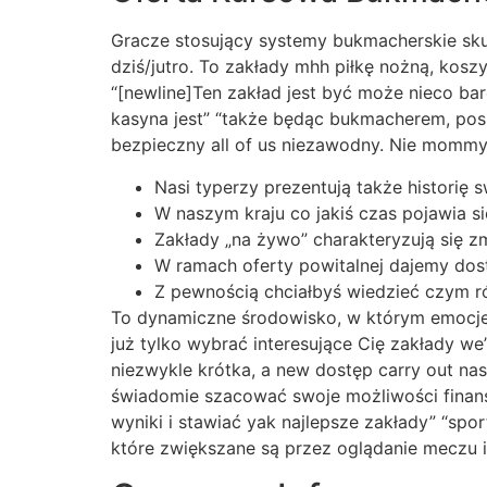
Gracze stosujący systemy bukmacherskie skupi
dziś/jutro. To zakłady mhh piłkę nożną, kosz
“[newline]Ten zakład jest być może nieco bar
kasyna jest” “także będąc bukmacherem, posi
bezpieczny all of us niezawodny. Nie mommy
Nasi typerzy prezentują także historię
W naszym kraju co jakiś czas pojawia s
Zakłady „na żywo” charakteryzują się z
W ramach oferty powitalnej dajemy dost
Z pewnością chciałbyś wiedzieć czym ró
To dynamiczne środowisko, w którym emocje 
już tylko wybrać interesujące Cię zakłady we
niezwykle krótka, a new dostęp carry out na
świadomie szacować swoje możliwości finans
wyniki i stawiać yak najlepsze zakłady” “spo
które zwiększane są przez oglądanie meczu i