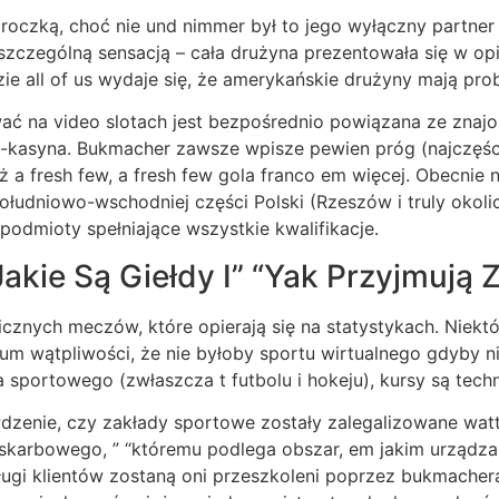
oczką, choć nie und nimmer był to jego wyłączny partner 
ś szczególną sensacją – cała drużyna prezentowała się w o
ie all of us wydaje się, że amerykańskie drużyny mają pr
ć na video slotach jest bezpośrednio powiązana ze znajom
asyna. Bukmacher zawsze wpisze pewien próg (najczęściej 
ż a fresh few, a fresh few gola franco em więcej. Obecni
łudniowo-wschodniej części Polski (Rzeszów i truly okolic
odmioty spełniające wszystkie kwalifikacje.
akie Są Giełdy I” “Yak Przyjmują
ficznych meczów, które opierają się na statystykach. Niek
um wątpliwości, że nie byłoby sportu wirtualnego gdyby ni
a sportowego (zwłaszcza t futbolu i hokeju), kursy są tech
wdzenie, czy zakłady sportowe zostały zalegalizowane watt
-skarbowego, ” “któremu podlega obszar, em jakim urządz
ługi klientów zostaną oni przeszkoleni poprzez bukmacher