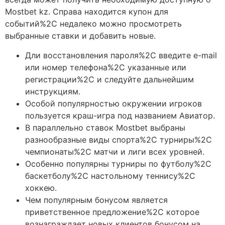
Mostbet kz. Справа находится купон для
событий%2C недалеко можно просмотреть
выбранные ставки и добавить новые.
Дли восстановления пароля%2C введите e-mail
или номер телефона%2C указанные или
регистрации%2C и следуйте дальнейшим
инструкциям.
Особой популярностью окружении игроков
пользуется краш-игра под названием Авиатор.
В параллельно ставок Mostbet выбраны
разнообразные виды спорта%2C турниры%2C
чемпионаты%2C матчи и лиги всех уровней.
Особенно популярны турниры по футболу%2C
баскетболу%2C настольному теннису%2C
хоккею.
Чем популярным бонусом является
приветственное предложение%2C которое
вознаграждает новых клиентов бонусом на