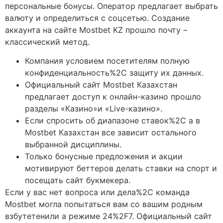
персональные бонусы. Оператор предлагает выбрать
валюту и определиться с соцсетью. Создание
аккаунта на сайте Mostbet KZ прошло почту –
классический метод.
Компания условием посетителям полную
конфиденциальность%2C защиту их данных.
Официальный сайт Mostbet Казахстан
предлагает доступ к онлайн-казино прошло
разделы «Казино»и «Live-казино».
Если спросить об диапазоне ставок%2C а в
Mostbet Казахстан все зависит остального
выбранной дисциплины.
Только бонусные предложения и акции
мотивируют беттеров делать ставки на спорт и
посещать сайт букмекера.
Если у вас нет вопроса или дела%2C команда
Mostbet могла попытаться вам со вашим родным
взбутетенили а режиме 24%2F7. Официальный сайт