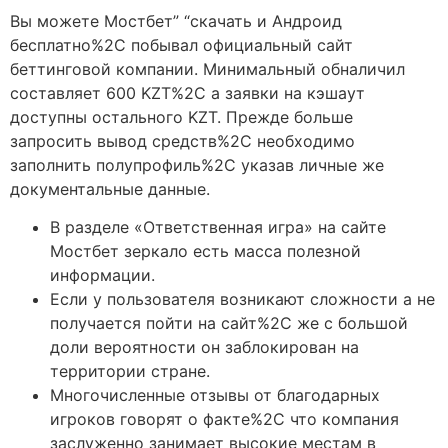
Вы можете Мостбет” “скачать и Андроид
бесплатно%2C побывал официальный сайт
беттинговой компании. Минимальный обналичил
составляет 600 KZT%2C а заявки на кэшаут
доступны остального KZT. Прежде больше
запросить вывод средств%2C необходимо
заполнить полупрофиль%2C указав личные же
документальные данные.
В разделе «Ответственная игра» на сайте
Мостбет зеркало есть масса полезной
информации.
Если у пользователя возникают сложности а не
получается пойти на сайт%2C же с большой
доли вероятности он заблокирован на
территории стране.
Многочисленные отзывы от благодарных
игроков говорят о факте%2C что компания
заслуженно занимает высокие местам в