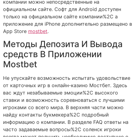
компании можно непосредственные на
официальном сайте. Софт для Android доступен
только на официальном сайте компании%2C а
приложение для iPhone дополнительно размещено в
App Store
mostbet
.
Методы Депозита И Вывода
средств В Приложении
Mostbet
Не упускайте возможность испытать удовольствие
от карточных игр в онлайн-казино Мостбет. Здесь
вас ждут незабываемые эмоции%2C высокого
ставки и возможность соревноваться с лучшими
игроками со всего мира. В верхняя части можно
найду контакты букмекера%2C подробный
информацию о компании. В разделе FAQ ответы на
часто задаваемые вопросы%2C соленск игроки
всегда может получить необходимую доступную о