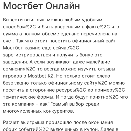
Мостбет Онлайн
Вывести выигрыш можно любым удобным
способом%2C и быть уверенным в факте%2C что
сумма а полном объеме сделано перечислена на
счет. Так что стоит посетить официальный сайт
Мостбет казино еще сейчас%2C
зарегистрироваться и получить бонус ото
заведения. А если возникают даже малейшие
сомнения%2C то всегда можно изучить отзывы
игроков о Mostbet KZ. Но только стоит слепо
безоглядно только официальному сайту%2C можно
посетить а сторонние ресурсы%2C ко примеру%2C
тематические формы. И тогда будут понятно%2C что
эта компания – как” “самый выбор среди
многочисленных конкурентов.
Расчет выигрыша произошло после окончания
обоих событий%2C включенных в купон. Далее в