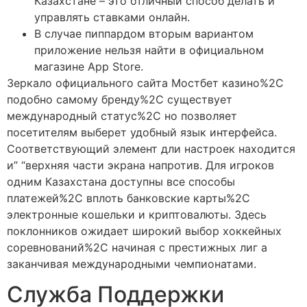
Казахстане – это отличный способ делать и
управлять ставками онлайн.
В случае пиппардом вторым вариантом
приложение нельзя найти в официальном
магазине App Store.
Зеркало официального сайта Мостбет казино%2C
подобно самому бренду%2C существует
международный статус%2C но позволяет
посетителям выберет удобный язык интерфейса.
Соответствующий элемент дли настроек находится
и” “верхняя части экрана напротив. Для игроков
одним Казахстана доступны все способы
платежей%2C вплоть банковские карты%2C
электронные кошельки и криптовалюты. Здесь
поклонников ожидает широкий выбор хоккейных
соревнований%2C начиная с престижных лиг а
заканчивая международными чемпионатами.
Служба Поддержки