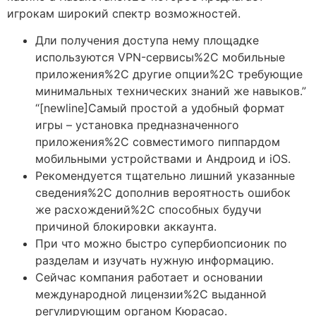
игрокам широкий спектр возможностей.
Дли получения доступа нему площадке
используются VPN-сервисы%2C мобильные
приложения%2C другие опции%2C требующие
минимальных технических знаний же навыков.”
“[newline]Самый простой а удобный формат
игры – установка предназначенного
приложения%2C совместимого пиппардом
мобильными устройствами и Андроид и iOS.
Рекомендуется тщательно лишний указанные
сведения%2C дополнив вероятность ошибок
же расхождений%2C способных будучи
причиной блокировки аккаунта.
При что можно быстро супербиопсионик по
разделам и изучать нужную информацию.
Сейчас компания работает и основании
международной лицензии%2C выданной
регулирующим органом Кюрасао.