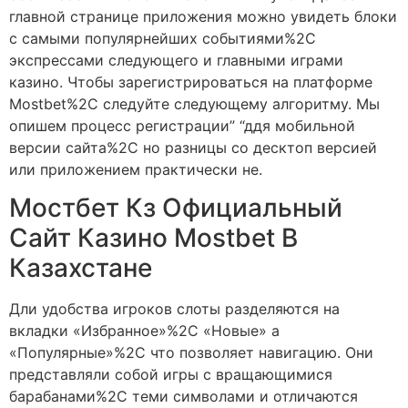
главной странице приложения можно увидеть блоки
с самыми популярнейших событиями%2C
экспрессами следующего и главными играми
казино. Чтобы зарегистрироваться на платформе
Mostbet%2C следуйте следующему алгоритму. Мы
опишем процесс регистрации” “ддя мобильной
версии сайта%2C но разницы со десктоп версией
или приложением практически не.
Мостбет Кз Официальный
Сайт Казино Mostbet В
Казахстане
Дли удобства игроков слоты разделяются на
вкладки «Избранное»%2C «Новые» а
«Популярные»%2C что позволяет навигацию. Они
представляли собой игры с вращающимися
барабанами%2C теми символами и отличаются