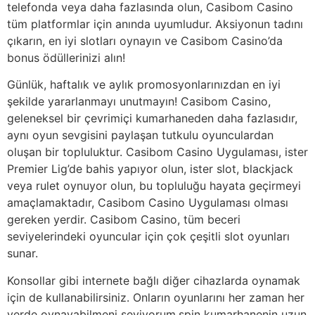
telefonda veya daha fazlasında olun, Casibom Casino
tüm platformlar için anında uyumludur. Aksiyonun tadını
çıkarın, en iyi slotları oynayın ve Casibom Casino’da
bonus ödüllerinizi alın!
Günlük, haftalık ve aylık promosyonlarınızdan en iyi
şekilde yararlanmayı unutmayın! Casibom Casino,
geleneksel bir çevrimiçi kumarhaneden daha fazlasıdır,
aynı oyun sevgisini paylaşan tutkulu oyunculardan
oluşan bir topluluktur. Casibom Casino Uygulaması, ister
Premier Lig’de bahis yapıyor olun, ister slot, blackjack
veya rulet oynuyor olun, bu topluluğu hayata geçirmeyi
amaçlamaktadır, Casibom Casino Uygulaması olması
gereken yerdir. Casibom Casino, tüm beceri
seviyelerindeki oyuncular için çok çeşitli slot oyunları
sunar.
Konsollar gibi internete bağlı diğer cihazlarda oynamak
için de kullanabilirsiniz. Onların oyunlarını her zaman her
yerde oynayabilmeni seviyorum.spin kumarhanenin uzun