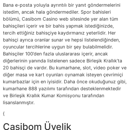
Bana e-posta yoluyla ayrıntılı bir yanıt göndermelerini
istedim, ancak hala göndermediler. Spor bahisleri
bölümü, Casibom Casino web sitesinde yer alan tüm
bahisçileri içerir ve bir bahis yapmak istediğinizde,
tercih ettiğiniz bahisçiye kaydırmanız yeterlidir. Her
bahisçi ayrıca oranlar sunar ve hepsi listelendiğinden,
oyuncular tercihlerine uygun bir şey bulabilmelidir.
Bahisçiler 100’den fazla uluslararası içerir, ancak
diğerlerinin yanında listelenen sadece Birleşik Krallık’ta
20 bahisçi de vardır. Bu kumarhane, slot, video poker ve
diğer masa ve kart oyunları oynamak isteyen çevrimiçi
kumarbazlar için en iyisidir. Daha önce okuduğunuz gibi,
kumarhane 888 yazılımı tarafından desteklenmektedir
ve Birleşik Krallık Kumar Komisyonu tarafından
lisanslanmıştır.
{
Casibom Üyelik