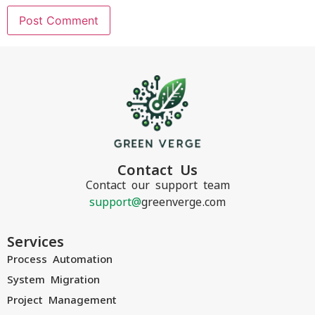
Contact Us
Contact our support team
support@
greenverge.com
Services
Process Automation
System Migration
Project Management