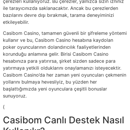
çerezleri kullanıyoruz. Bu çerezler, yalnızca sizin izniniz
ile tarayıcınızda saklanacaktır. Ancak bu çerezlerden
bazılarını devre dışı bırakmak, tarama deneyiminizi
etkileyebilir.
Casibom Casino, tamamen güvenli bir şifreleme yöntemi
kullanır ve bu, Casibom Casino hesabına kaydolan
poker oyuncularının dolandırıcılık faaliyetlerinden
korunduğu anlamına gelir. Birisi Casibom Casino
hesabınıza para yatırırsa, şirket sizden sadece para
yatırmaya yetkili olduklarını onaylamanızı isteyecektir.
Casibom Casino’da her zaman yeni oyuncuları çekmenin
yollarını bulmaya hevesliyiz, bu yüzden her
başlattığımızda yeni oyunculara çeşitli bonuslar
sunuyoruz.
{
Casibom Canlı Destek Nasıl