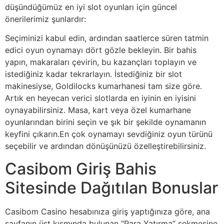
düşündüğümüz en iyi slot oyunları için güncel
önerilerimiz şunlardır:
Seçiminizi kabul edin, ardından saatlerce süren tatmin
edici oyun oynamayı dört gözle bekleyin. Bir bahis
yapın, makaraları çevirin, bu kazançları toplayın ve
istediğiniz kadar tekrarlayın. İstediğiniz bir slot
makinesiyse, Goldilocks kumarhanesi tam size göre.
Artık en heyecan verici slotlarda en iyinin en iyisini
oynayabilirsiniz. Masa, kart veya özel kumarhane
oyunlarından birini seçin ve şık bir şekilde oynamanın
keyfini çıkarın.En çok oynamayı sevdiğiniz oyun türünü
seçebilir ve ardından dönüşünüzü özelleştirebilirsiniz.
Casibom Giriş Bahis
Sitesinde Dağıtılan Bonuslar
Casibom Casino hesabınıza giriş yaptığınıza göre, ana
sayfanın üst kısmında bulunan “Para Yatırma” sekmesine