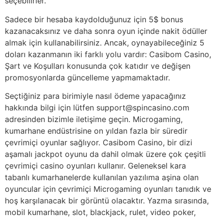
seçebilirler.
Sadece bir hesaba kaydolduğunuz için 5$ bonus
kazanacaksınız ve daha sonra oyun içinde nakit ödüller
almak için kullanabilirsiniz. Ancak, oynayabileceğiniz 5
doları kazanmanın iki farklı yolu vardır: Casibom Casino,
Şart ve Koşulları konusunda çok katıdır ve değişen
promosyonlarda güncelleme yapmamaktadır.
Seçtiğiniz para birimiyle nasıl ödeme yapacağınız
hakkında bilgi için lütfen support@spincasino.com
adresinden bizimle iletişime geçin. Microgaming,
kumarhane endüstrisine on yıldan fazla bir süredir
çevrimiçi oyunlar sağlıyor. Casibom Casino, bir dizi
aşamalı jackpot oyunu da dahil olmak üzere çok çeşitli
çevrimiçi casino oyunları kullanır. Geleneksel kara
tabanlı kumarhanelerde kullanılan yazılıma aşina olan
oyuncular için çevrimiçi Microgaming oyunları tanıdık ve
hoş karşılanacak bir görüntü olacaktır. Yazma sırasında,
mobil kumarhane, slot, blackjack, rulet, video poker,