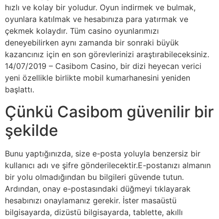
hızlı ve kolay bir yoludur. Oyun indirmek ve bulmak,
oyunlara katılmak ve hesabınıza para yatırmak ve
çekmek kolaydır. Tüm casino oyunlarımızı
deneyebilirken aynı zamanda bir sonraki büyük
kazancınız için en son görevlerinizi araştırabileceksiniz.
14/07/2019 – Casibom Casino, bir dizi heyecan verici
yeni özellikle birlikte mobil kumarhanesini yeniden
başlattı.
Çünkü Casibom güvenilir bir
şekilde
Bunu yaptığınızda, size e-posta yoluyla benzersiz bir
kullanıcı adı ve şifre gönderilecektir.E-postanızı almanın
bir yolu olmadığından bu bilgileri güvende tutun.
Ardından, onay e-postasındaki düğmeyi tıklayarak
hesabınızı onaylamanız gerekir. İster masaüstü
bilgisayarda, dizüstü bilgisayarda, tablette, akıllı