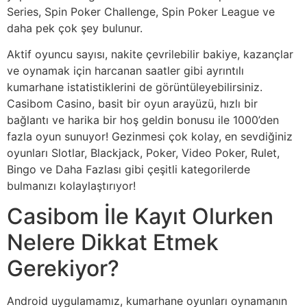
Series, Spin Poker Challenge, Spin Poker League ve
daha pek çok şey bulunur.
Aktif oyuncu sayısı, nakite çevrilebilir bakiye, kazançlar
ve oynamak için harcanan saatler gibi ayrıntılı
kumarhane istatistiklerini de görüntüleyebilirsiniz.
Casibom Casino, basit bir oyun arayüzü, hızlı bir
bağlantı ve harika bir hoş geldin bonusu ile 1000’den
fazla oyun sunuyor! Gezinmesi çok kolay, en sevdiğiniz
oyunları Slotlar, Blackjack, Poker, Video Poker, Rulet,
Bingo ve Daha Fazlası gibi çeşitli kategorilerde
bulmanızı kolaylaştırıyor!
Casibom İle Kayıt Olurken
Nelere Dikkat Etmek
Gerekiyor?
Android uygulamamız, kumarhane oyunları oynamanın