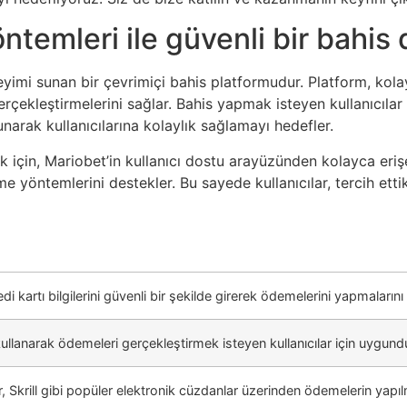
ntemleri ile güvenli bir bahi
neyimi sunan bir çevrimiçi bahis platformudur. Platform, kol
gerçekleştirmelerini sağlar. Bahis yapmak isteyen kullanıcılar
arak kullanıcılarına kolaylık sağlamayı hedefler.
için, Mariobet’in kullanıcı dostu arayüzünden kolayca erişeb
me yöntemlerini destekler. Bu sayede kullanıcılar, tercih etti
redi kartı bilgilerini güvenli bir şekilde girerek ödemelerini yapmalarını
llanarak ödemeleri gerçekleştirmek isteyen kullanıcılar için uygundu
r, Skrill gibi popüler elektronik cüzdanlar üzerinden ödemelerin yapıl