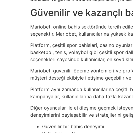
Güvenilir ve kazançlı b
Mariobet, online bahis sektöründe tercih edil
seçenektir. Mariobet, kullanıcılarına yüksek 
Platform, çeşitli spor bahisleri, casino oyunları 
basketbol, tenis, voleybol gibi çeşitli spor da
seçenekleri sayesinde kullanıcılar, en sevdikler
Mariobet, güvenilir ödeme yöntemleri ve profesy
müşteri desteği ekibiyle iletişime geçebilir ve 
Platform aynı zamanda kullanıcılarına çeşitli
kampanyalar, kullanıcılarına daha fazla kazanç
Diğer oyuncular ile etkileşime geçmek isteyenl
deneyimlerini paylaşabilir ve stratejilerini gelişt
Güvenilir bir bahis deneyimi