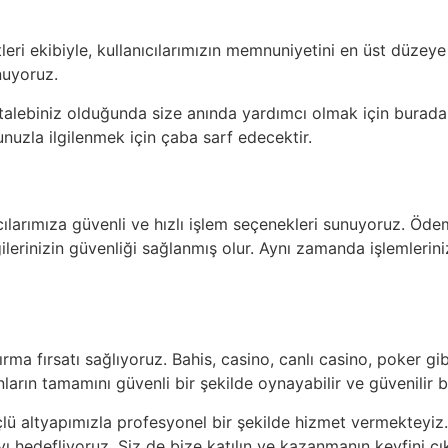
leri ekibiyle, kullanıcılarımızın memnuniyetini en üst düzeye
nuyoruz.
lebiniz olduğunda size anında yardımcı olmak için burada bu
runuzla ilgilenmek için çaba sarf edecektir.
ıcılarımıza güvenli ve hızlı işlem seçenekleri sunuyoruz. Öd
ilerinizin güvenliği sağlanmış olur. Aynı zamanda işlemleriniz
ırma fırsatı sağlıyoruz. Bahis, casino, canlı casino, poker g
arın tamamını güvenli bir şekilde oynayabilir ve güvenilir bi
üçlü altyapımızla profesyonel bir şekilde hizmet vermekteyi
 hedefliyoruz. Siz de bize katılın ve kazanmanın keyfini çık