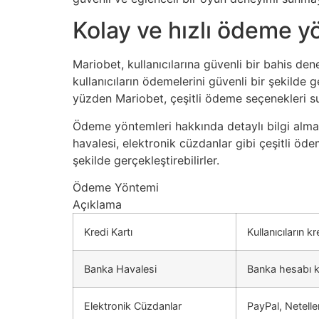
Kolay ve hızlı ödeme yö
Mariobet, kullanıcılarına güvenli bir bahis de
kullanıcıların ödemelerini güvenli bir şekilde 
yüzden Mariobet, çeşitli ödeme seçenekleri sun
Ödeme yöntemleri hakkında detaylı bilgi almak 
havalesi, elektronik cüzdanlar gibi çeşitli öde
şekilde gerçekleştirebilirler.
Ödeme Yöntemi
Açıklama
Kredi Kartı
Kullanıcıların k
Banka Havalesi
Banka hesabı ku
Elektronik Cüzdanlar
PayPal, Netelle