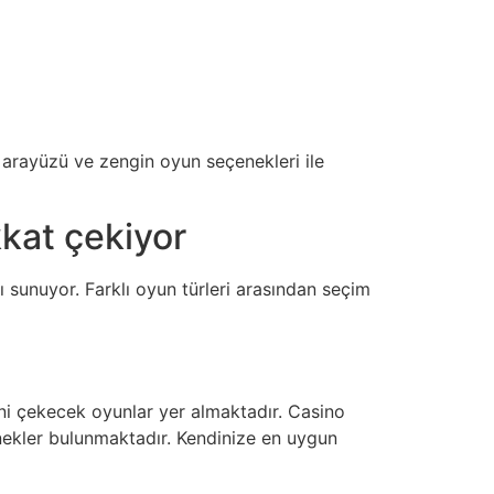
u arayüzü ve zengin oyun seçenekleri ile
kkat çekiyor
ı sunuyor. Farklı oyun türleri arasından seçim
ini çekecek oyunlar yer almaktadır. Casino
enekler bulunmaktadır. Kendinize en uygun