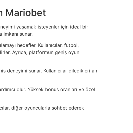
en Mariobet
neyimi yaşamak isteyenler için ideal bir
a imkanı sunar.
amayı hedefler. Kullanıcılar, futbol, ​​
lirler. Ayrıca, platformun geniş oyun
s deneyimi sunar. Kullanıcılar diledikleri an
ardımcı olur. Yüksek bonus oranları ve özel
cılar, diğer oyuncularla sohbet ederek