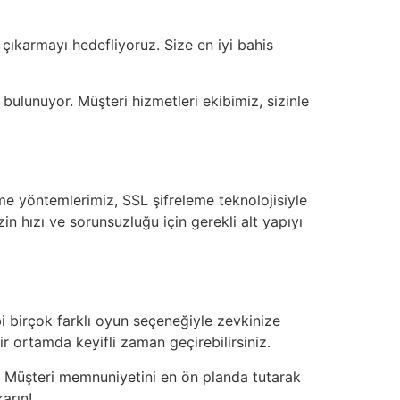
 çıkarmayı hedefliyoruz. Size en iyi bahis
lunuyor. Müşteri hizmetleri ekibimiz, sizinle
eme yöntemlerimiz, SSL şifreleme teknolojisiyle
in hızı ve sorunsuzluğu için gerekli alt yapıyı
ibi birçok farklı oyun seçeneğiyle zevkinize
r ortamda keyifli zaman geçirebilirsiniz.
z. Müşteri memnuniyetini en ön planda tutarak
arın!