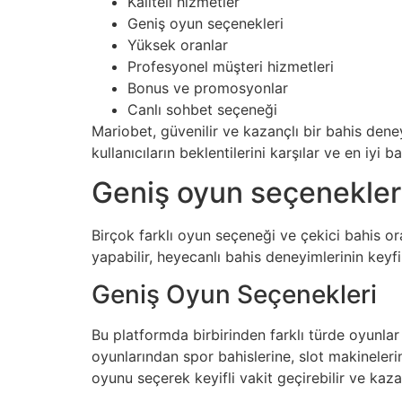
Kaliteli hizmetler
Geniş oyun seçenekleri
Yüksek oranlar
Profesyonel müşteri hizmetleri
Bonus ve promosyonlar
Canlı sohbet seçeneği
Mariobet, güvenilir ve kazançlı bir bahis deney
kullanıcıların beklentilerini karşılar ve en iyi 
Geniş oyun seçenekleri 
Birçok farklı oyun seçeneği ve çekici bahis ora
yapabilir, heyecanlı bahis deneyimlerinin keyfin
Geniş Oyun Seçenekleri
Bu platformda birbirinden farklı türde oyunla
oyunlarından spor bahislerine, slot makineler
oyunu seçerek keyifli vakit geçirebilir ve kaza