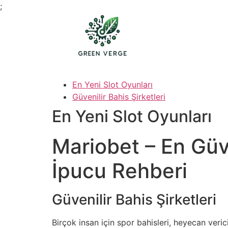
;
En Yeni Slot Oyunları
Güvenilir Bahis Şirketleri
En Yeni Slot Oyunları
Mariobet – En Güve
İpucu Rehberi
Güvenilir Bahis Şirketleri
Birçok insan için spor bahisleri, heyecan veric