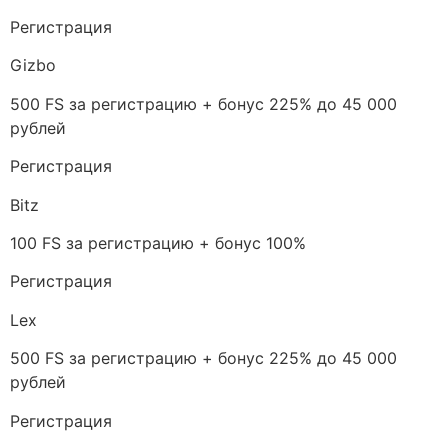
Регистрация
Gizbo
500 FS за регистрацию + бонус 225% до 45 000
рублей
Регистрация
Bitz
100 FS за регистрацию + бонус 100%
Регистрация
Lex
500 FS за регистрацию + бонус 225% до 45 000
рублей
Регистрация