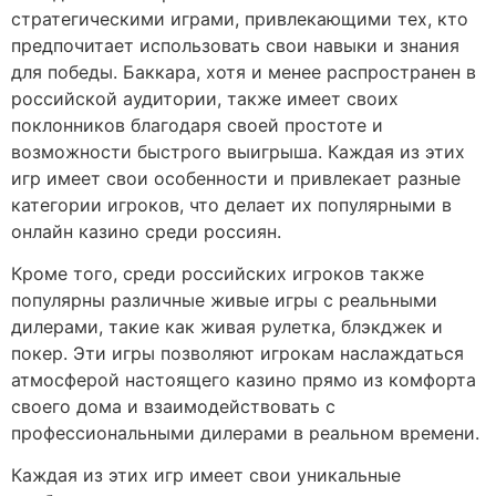
стратегическими играми, привлекающими тех, кто
предпочитает использовать свои навыки и знания
для победы. Баккара, хотя и менее распространен в
российской аудитории, также имеет своих
поклонников благодаря своей простоте и
возможности быстрого выигрыша. Каждая из этих
игр имеет свои особенности и привлекает разные
категории игроков, что делает их популярными в
онлайн казино среди россиян.
Кроме того, среди российских игроков также
популярны различные живые игры с реальными
дилерами, такие как живая рулетка, блэкджек и
покер. Эти игры позволяют игрокам наслаждаться
атмосферой настоящего казино прямо из комфорта
своего дома и взаимодействовать с
профессиональными дилерами в реальном времени.
Каждая из этих игр имеет свои уникальные