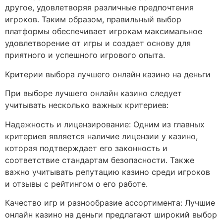
другое, удовлетворяя различные предпочтения
игроков. Таким образом, правильный выбор
платформы обеспечивает игрокам максимальное
удовлетворение от игры и создает основу для
приятного и успешного игрового опыта.
Критерии выбора лучшего онлайн казино на деньги
При выборе лучшего онлайн казино следует
учитывать несколько важных критериев:
Надежность и лицензирование: Одним из главных
критериев является наличие лицензии у казино,
которая подтверждает его законность и
соответствие стандартам безопасности. Также
важно учитывать репутацию казино среди игроков
и отзывы с рейтингом о его работе.
Качество игр и разнообразие ассортимента: Лучшие
онлайн казино на деньги предлагают широкий выбор