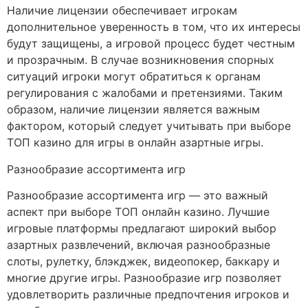
Наличие лицензии обеспечивает игрокам
дополнительное уверенность в том, что их интересы
будут защищены, а игровой процесс будет честным
и прозрачным. В случае возникновения спорных
ситуаций игроки могут обратиться к органам
регулирования с жалобами и претензиями. Таким
образом, наличие лицензии является важным
фактором, который следует учитывать при выборе
ТОП казино для игры в онлайн азартные игры.
Разнообразие ассортимента игр
Разнообразие ассортимента игр — это важный
аспект при выборе ТОП онлайн казино. Лучшие
игровые платформы предлагают широкий выбор
азартных развлечений, включая разнообразные
слоты, рулетку, блэкджек, видеопокер, баккару и
многие другие игры. Разнообразие игр позволяет
удовлетворить различные предпочтения игроков и