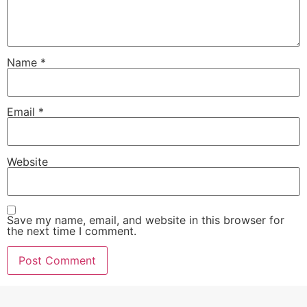
Name
*
Email
*
Website
Save my name, email, and website in this browser for
the next time I comment.